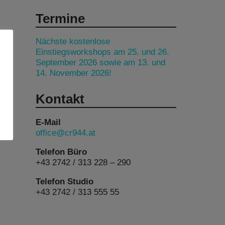
Termine
Nächste kostenlose
Einstiegsworkshops am 25. und 26.
September 2026 sowie am 13. und
14. November 2026!
Kontakt
E-Mail
hen.
office@cr944.at
n
Telefon Büro
+43 2742 / 313 228 – 290
Telefon Studio
+43 2742 / 313 555 55