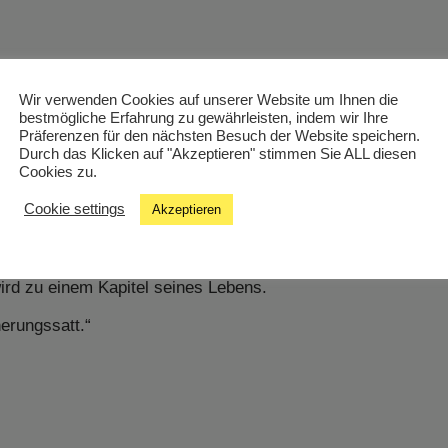
Wir verwenden Cookies auf unserer Website um Ihnen die
bestmögliche Erfahrung zu gewährleisten, indem wir Ihre
Präferenzen für den nächsten Besuch der Website speichern.
Durch das Klicken auf "Akzeptieren" stimmen Sie ALL diesen
Cookies zu.
Cookie settings
Akzeptieren
is Melnitz kann nicht schlafen. Albträume verfolgen ihn,
edingung: Er muss regelmäßig zu einem Psychoanalytiker ge
lin, der frühen Filmindustrie, von Flucht, Erinnerung und de
 wird zu einem Kapitel seines Lebens.
nerungssatt.“