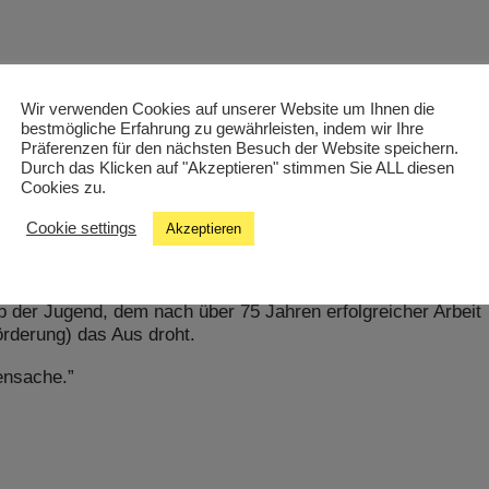
Wir verwenden Cookies auf unserer Website um Ihnen die
bestmögliche Erfahrung zu gewährleisten, indem wir Ihre
Präferenzen für den nächsten Besuch der Website speichern.
e Springer.
Durch das Klicken auf "Akzeptieren" stimmen Sie ALL diesen
Cookies zu.
erlieren wir, wenn wir es immer seltener wirklich tun? In ei
ksamkeit geht Valerie Springer in diesem Beitrag der Frage
Cookie settings
Akzeptieren
 bloße Kulturtechniken. Es geht um Sprache, Konzentration
er Langsamkeit.
 der Jugend, dem nach über 75 Jahren erfolgreicher Arbeit
örderung) das Aus droht.
ensache.”