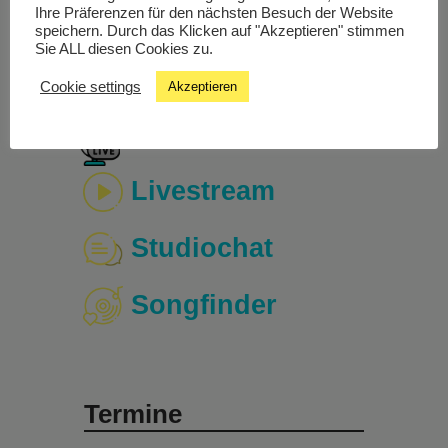
schließen.
Ihre Präferenzen für den nächsten Besuch der Website
speichern. Durch das Klicken auf "Akzeptieren" stimmen
Valerie Springer: „Tragikomisch, schillernd, zärtlich.“
Sie ALL diesen Cookies zu.
Cookie settings
Akzeptieren
Livestream
Studiochat
Songfinder
Termine