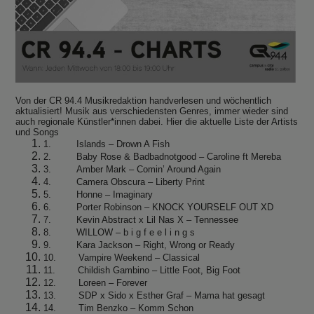
Von der CR 94.4 Musikredaktion handverlesen und wöchentlich
aktualisiert! Musik aus verschiedensten Genres, immer wieder sind
auch regionale Künstler*innen dabei. Hier die aktuelle Liste der Artists
und Songs
1. Islands – Drown A Fish
2. Baby Rose & Badbadnotgood – Caroline ft Mereba
3. Amber Mark – Comin’ Around Again
4. Camera Obscura – Liberty Print
5. Honne – Imaginary
6. Porter Robinson – KNOCK YOURSELF OUT XD
7. Kevin Abstract x Lil Nas X – Tennessee
8. WILLOW – b i g f e e l i n g s
9. Kara Jackson – Right, Wrong or Ready
10. Vampire Weekend – Classical
11. Childish Gambino – Little Foot, Big Foot
12. Loreen – Forever
13. SDP x Sido x Esther Graf – Mama hat gesagt
14. Tim Benzko – Komm Schon