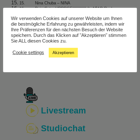
15. Nina Chuba – NINA
16. Doja Cat – URRRGE!!!!!!!!!!! ft. A$AP Rocky
17. Charli XCX – 360
Wir verwenden Cookies auf unserer Website um Ihnen
18. Dev Lemons – Why Did I Laugh Anyway
die bestmögliche Erfahrung zu gewährleisten, indem wir
19. Remi Wolf – Alone in Miami
Ihre Präferenzen für den nächsten Besuch der Website
20. Peter Fox ft reezy – TOAST
speichern. Durch das Klicken auf "Akzeptieren" stimmen
21. Paula dalla Corte – Ugly Beauty
Sie ALL diesen Cookies zu.
22. Dua Lipa – Illusion
23. Roy Bianco & Die Abrunzati Boys – Goodbye
Cookie settings
Akzeptieren
Arrivederci
24. Imagine Dragons – Eyes Closed
25. Dobre – Like a Hammer
Livestream
Studiochat