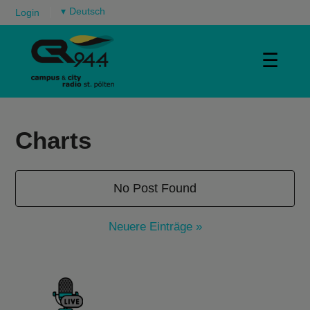
▾
Login
☰
Charts
No Post Found
Neuere Einträge »