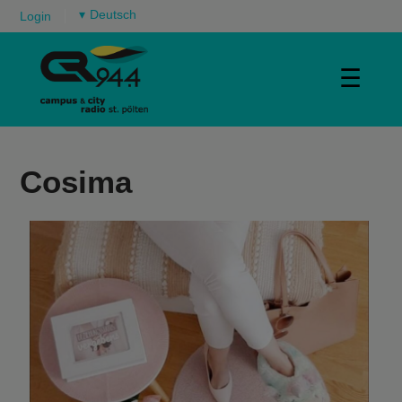
▾
Login
☰
Cosima