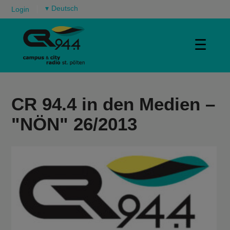
▾
Login
☰
CR 94.4 in den Medien –
"NÖN" 26/2013