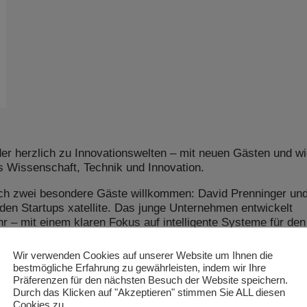
er herzlich zu Innovationswelten – mit neuen Gästen und w
 Wissenschaft, Technik und Innovation.
eich zwei besondere Gäste willkommen: David
Prenninger
un
nden Startups
xatellite
. Das junge Unternehmen entwickelt
r – mit einem klaren Fokus auf intelligente Systeme für den
Wir verwenden Cookies auf unserer Website um Ihnen die
en David und Maximilian an einem innovativen Projekt zum
bestmögliche Erfahrung zu gewährleisten, indem wir Ihre
es entstand mit Unterstützung der USTP – University of Appl
Präferenzen für den nächsten Besuch der Website speichern.
lichem Know-how und akademischem Umfeld zur Seite stand. 
Durch das Klicken auf "Akzeptieren" stimmen Sie ALL diesen
Cookies zu.
 entwickeln, die insbesondere das internationale Buchen v