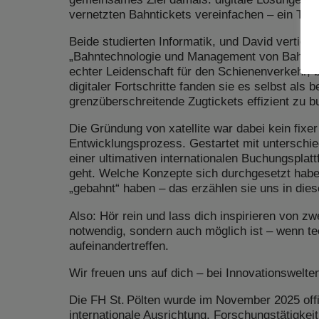
vernetzten Bahntickets vereinfachen – ein The
Beide studierten Informatik, und David vertief
„Bahntechnologie und Management von Bahnsys
echter Leidenschaft für den Schienenverkehr, b
digitaler Fortschritte fanden sie es selbst als 
grenzüberschreitende Zugtickets effizient zu b
Die Gründung von
xatellite
war dabei kein fixe
Entwicklungsprozess. Gestartet mit unterschie
einer ultimativen internationalen Buchungsplatt
geht. Welche Konzepte sich durchgesetzt habe
„gebahnt“ haben – das erzählen sie uns in dies
Also: Hör rein und lass dich inspirieren von zw
notwendig, sondern auch möglich ist – wenn t
aufeinandertreffen.
Wir freuen uns auf dich – bei Innovationswelte
Die FH St. Pölten wurde im November 2025 offiz
internationale Ausrichtung, Forschungstätigke