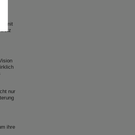
rt mit
trotz
Vision
irklich
s
cht nur
terung
um ihre