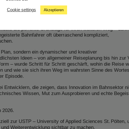
ma, das ihnen auch privat immer wieder begegnete.
Cookie settings
Akzeptieren
te seine Expertise zusätzlich mit dem Masterstudiengang
temen“ an der USTP. Ihre technische Ausbildung, kombinie
ildete die perfekte Grundlage für ihren weiteren Weg – denn 
begeisterte Bahnfahrer oft überraschend kompliziert,
uchen.
r Plan, sondern ein dynamischer und kreativer
dlichsten Ideen – von allgemeiner Reiseplanung bis hin zur 
form – wurde Schritt für Schritt geschärft, wohin die Reise w
n und wie sie sich ihren Weg im wahrsten Sinne des Worte
er Episode.
ei Entwicklern, die zeigen, dass Innovation im Bahnsektor ni
echnisches Wissen, Mut zum Ausprobieren und echte Begeis
n 2026.
iell zur USTP – University of Applied Sciences St. Pölten, 
it und Weiterentwicklung sichtbar zu machen.