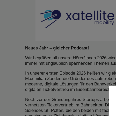
Neues Jahr – gleicher Podcast!
Wir begrüßen all unsere Hörer*innen 2026 wied
immer mit unglaublich spannenden Themen aus
In unserer ersten Episode 2026 heißen wir gl
Maximilian Zander, die Gründer des aufstrebe
moderne, digitale Lösungen für den Bahnverkeh
digitalen Ticketvertrieb im Eisenbahnbereich.
Noch vor der Gründung ihres Startups arbeitet
vernetzten Ticketvertrieb im Bahnsektor. Dies
Sciences St. Pölten, die den beiden mit fach
gemeinsames Ziel damals: digitale Lösungen zu