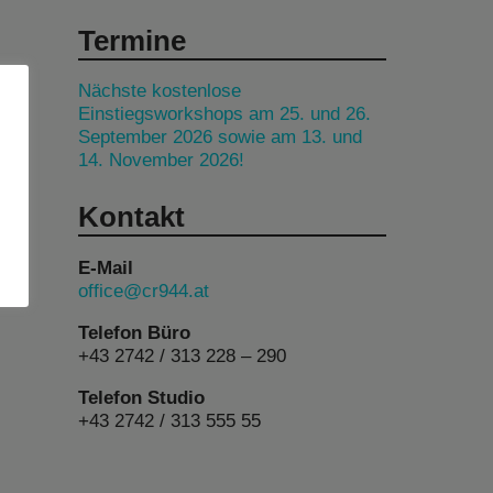
Termine
Nächste kostenlose
Einstiegsworkshops am 25. und 26.
September 2026 sowie am 13. und
14. November 2026!
Kontakt
E-Mail
office@cr944.at
Telefon Büro
+43 2742 / 313 228 – 290
Telefon Studio
+43 2742 / 313 555 55