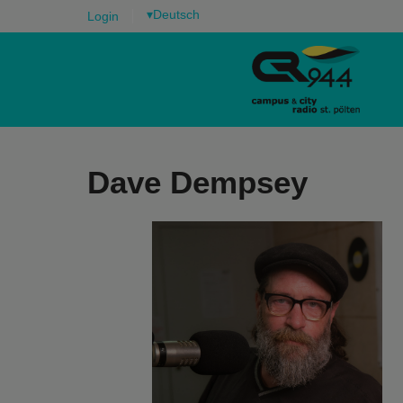
▾
Login
Dave Dempsey