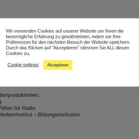
Wir verwenden Cookies auf unserer Website um Ihnen die
bestmögliche Erfahrung zu gewährleisten, indem wir Ihre
Präferenzen für den nächsten Besuch der Website speichern.
Durch das Klicken auf "Akzeptieren" stimmen Sie ALL diesen
Cookies zu.
rossmedialer
eo und Radio an der
Cookie settings
Akzeptieren
 bei FM4 und
dienproduktionen,
g
Pölten für Radio
ien/Institut – Bildungsinstitution