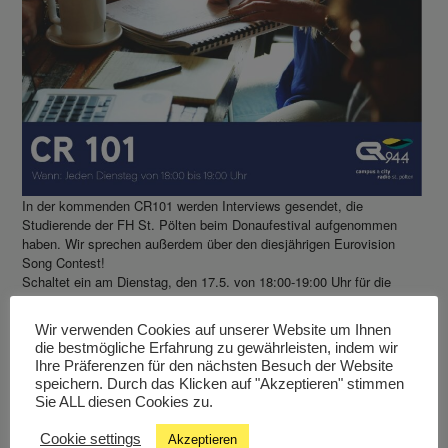
In der kommenden CR101 werden Interviews gesendet, die
Studierende der FH St. Pölten beim Donaufestival aufgenommen
haben. Wir sprechen außerdem über den diesjährigen Eurovision
Song Contest!
Schaltet ein am Dienstag, den 17.5. von 18:00-19:00 Uhr für die
Studierendensendung mit Dave Dempsey und Gästen.
Wir verwenden Cookies auf unserer Website um Ihnen
die bestmögliche Erfahrung zu gewährleisten, indem wir
Ihre Präferenzen für den nächsten Besuch der Website
speichern. Durch das Klicken auf "Akzeptieren" stimmen
Sie ALL diesen Cookies zu.
Cookie settings
Akzeptieren