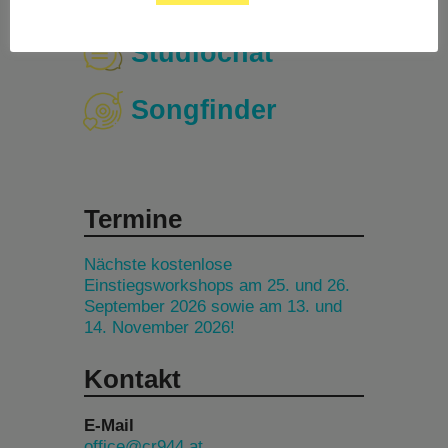
Studiochat
Songfinder
Termine
Nächste kostenlose
Einstiegsworkshops am 25. und 26.
September 2026 sowie am 13. und
14. November 2026!
Kontakt
E-Mail
office@cr944.at