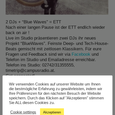
2 DJs + “Blue Waves” = ETT
Nach einer langen Pause ist der ETT endlich wieder
back on air !
Live im Studio präsentieren zwei DJs ihr neues
Projekt “BlueWaves”. Feinste Deep- und Tech-House-
Beats gemischt mit zeitlosen Klassikern. Für eure
Fragen und Feedback sind wir via
Facebook
und
Telefon im Studio und Emailadresse erreichbar.
Telefon ins Studio: 02742/31355555,
timetrip@campusradio.at.
Get connected!
Wir verwenden Cookies auf unserer Website um Ihnen
die bestmögliche Erfahrung zu gewährleisten, indem wir
Ihre Präferenzen für den nächsten Besuch der Website
speichern. Durch das Klicken auf "Akzeptieren" stimmen
Sie ALL diesen Cookies zu.
Cookie settings
Livestream
Akzeptieren