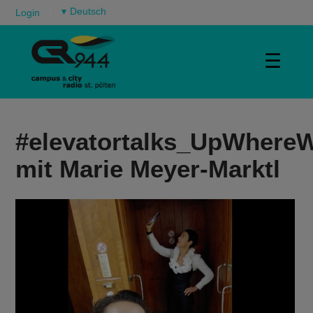
▾
Login
☰
#elevatortalks_UpWhere
mit Marie Meyer-Marktl