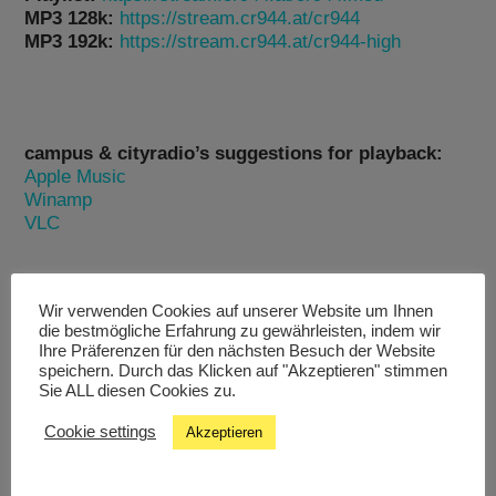
MP3 128k:
https://stream.cr944.at/cr944
MP3 192k:
https://stream.cr944.at/cr944-high
campus & cityradio’s suggestions for playback:
Apple Music
Winamp
VLC
Wir verwenden Cookies auf unserer Website um Ihnen
die bestmögliche Erfahrung zu gewährleisten, indem wir
Ihre Präferenzen für den nächsten Besuch der Website
speichern. Durch das Klicken auf "Akzeptieren" stimmen
Livestream
Sie ALL diesen Cookies zu.
Cookie settings
Akzeptieren
Studiochat