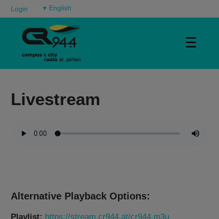
▾
Login
☰
Livestream
Alternative Playback Options:
Playlist:
https://stream.cr944.at/cr944.m3u