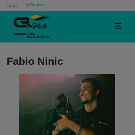
▾
Login
☰
Fabio Ninic