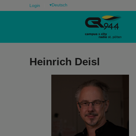
▾
Login
Heinrich Deisl