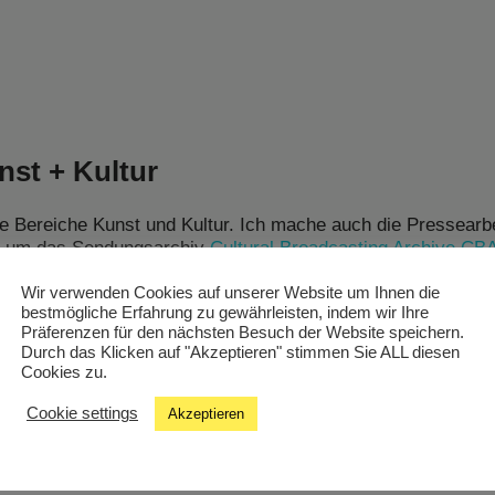
st + Kultur
ie Bereiche Kunst und Kultur. Ich mache auch die Pressearb
s um das Sendungsarchiv
Cultural Broadcasting Archive CB
 kümmere mich um die Musikprogrammgestaltung, die Kontak
altern und Einrichtungen.
Wir verwenden Cookies auf unserer Website um Ihnen die
bestmögliche Erfahrung zu gewährleisten, indem wir Ihre
ive-Streamings von größeren und kleinen Festivals und Kon
Präferenzen für den nächsten Besuch der Website speichern.
Durch das Klicken auf "Akzeptieren" stimmen Sie ALL diesen
Cookies zu.
und war dann lange im Printjournalismus. Erste Radioerfahru
r Radio Orange 94.0 um 1998, wo für zwei Jahre die
Cookie settings
Akzeptieren
 und “Flow Motion” on air waren.
ionale Bands organisiert, Festivals betreut und war als DJ m