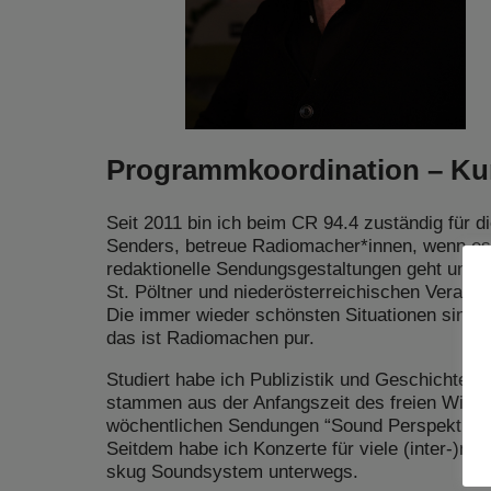
Programmkoordination – Kun
Seit 2011 bin ich beim CR 94.4 zuständig für d
Senders, betreue Radiomacher*innen, wenn e
redaktionelle Sendungsgestaltungen geht und
St. Pöltner und niederösterreichischen Veranst
Die immer wieder schönsten Situationen sind L
das ist Radiomachen pur.
Studiert habe ich Publizistik und Geschichte 
stammen aus der Anfangszeit des freien Wiene
wöchentlichen Sendungen “Sound Perspektiven”
Seitdem habe ich Konzerte für viele (inter-)nat
skug Soundsystem unterwegs.