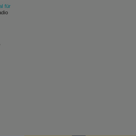
l für
adio
e