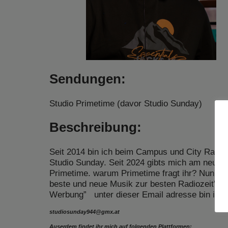
Sendungen:
Studio Primetime (davor Studio Sunday)
Beschreibung:
Seit 2014 bin ich beim Campus und City Radio
Studio Sunday. Seit 2024 gibts mich am neuen 
Primetime. warum Primetime fragt ihr? Nun die
beste und neue Musik zur besten Radiozeit” ode
Werbung” unter dieser Email adresse bin ich 
studiosunday944@gmx.at
Auserdem findet ihr mich auf folgenden Plattformen: