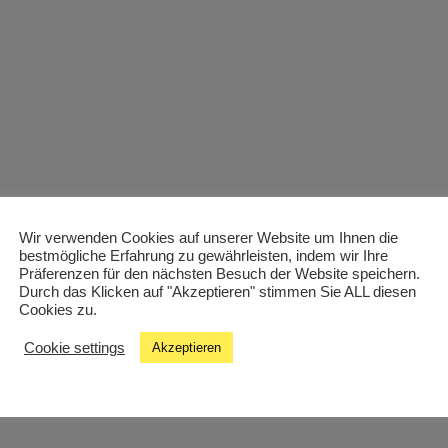
Wir verwenden Cookies auf unserer Website um Ihnen die
bestmögliche Erfahrung zu gewährleisten, indem wir Ihre
Präferenzen für den nächsten Besuch der Website speichern.
Durch das Klicken auf "Akzeptieren" stimmen Sie ALL diesen
 Sankt Pölten und von 2019 bis 2024 moderierte ich die Se
Cookies zu.
Sendeplatz jeden Mittwoch von 20 bis 22 Uhr mit Studio
ser Begriff ist aus dem Bereich des Fernsehens. Sozusagen
Cookie settings
Akzeptieren
r “wie ein zweistündiger Film halt nur für die Ohren und oh
für Musikwünsche sowie für Studiogäste erreichbar: