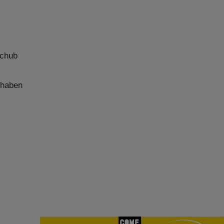
schub
 haben