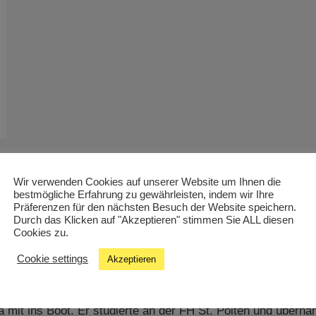
sts „Innovationswelten“!
Wir verwenden Cookies auf unserer Website um Ihnen die
iter und Michael Prohaska, den Gründer*innen von LeNapur 
bestmögliche Erfahrung zu gewährleisten, indem wir Ihre
ltige Pflegeprodukte für besonders empfindliche Haut entwi
Präferenzen für den nächsten Besuch der Website speichern.
Durch das Klicken auf "Akzeptieren" stimmen Sie ALL diesen
n Moment: Karins Tochter Lena hatte nach der Geburt extre
Cookies zu.
Cookie settings
Akzeptieren
aturverbunden, kurzerhand selbst eine Lösung. Zuerst nur für
 mit ins Boot. Er studierte an der FH St. Pölten und überna