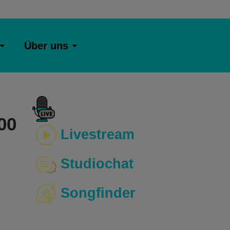
Über uns
00
Livestream
Studiochat
Songfinder