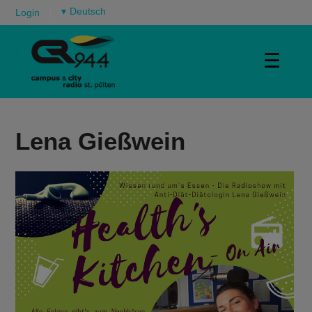
▾
Login
☰
Lena Gießwein