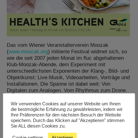
Das vom Wiener Veranstalterverein Moozak
(
www.moozak.org
) initiierte Festival widmet sich, so
wie die seit 2007 jeden Monat im fluc abgehaltenen
Klub-Moozak-Abende, dem Experiment mit
unterschiedlichsten Exponenten der Klang-, Bild- und
Objektkunst: Live-Musik, Videoarbeiten, Vorträge und
Installationen. Die Spanne ist dabei weit: Von
Digitalen zum Analogen. Vom Rhythmus zum Drone.
Von Ordnung zum Chaos – und wieder zurück.
Wir verwenden Cookies auf unserer Website um Ihnen
die bestmögliche Erfahrung zu gewährleisten, indem wir
Ihre Präferenzen für den nächsten Besuch der Website
speichern. Durch das Klicken auf "Akzeptieren" stimmen
Sie ALL diesen Cookies zu.
Cookie settings
Akzeptieren