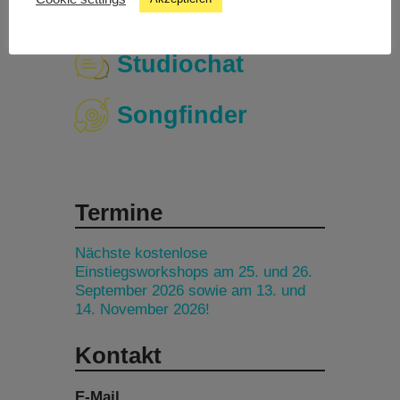
Livestream
Studiochat
Songfinder
Termine
Nächste kostenlose
Einstiegsworkshops am 25. und 26.
September 2026 sowie am 13. und
14. November 2026!
Kontakt
E-Mail