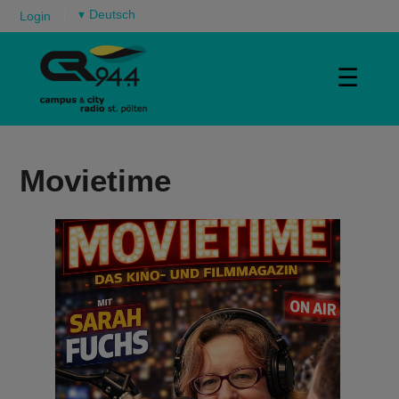
▾
Login
☰
Movietime