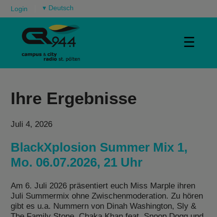
▾
Login
☰
Ihre Ergebnisse
Juli 4, 2026
BlackXplosion Summer Mix 1,
Mo. 06.07.2026, 21 Uhr
Am 6. Juli 2026 präsentiert euch Miss Marple ihren
Juli Summermix ohne Zwischenmoderation. Zu hören
gibt es u.a. Nummern von Dinah Washington, Sly &
The Family Stone, Chaka Khan feat. Snoop Dogg und