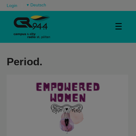
▾
Login
☰
Period.