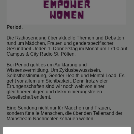
Period
.
Die Radiosendung über aktuelle Themen und Debatten
rund um Mädchen, Frauen und genderspezifischer
Gesundheit. Jeden 1. Donnerstag im Monat um 17:00 auf
Campus & City Radio St. Pölten.
Bei Period geht es um Aufklärung und
Wissensvermittlung. Um Zyklusbewusstsein,
Selbstbestimmung, Gender Health und Mental Load. Es
geht vor allem um Sichtbarkeit. Denn trotz vieler
Errungenschaften sind wir noch weit von einer
gleichberechtigen und diskriminierungsfreien
Gesellschaft entfernt.
Eine Sendung nicht nur für Mädchen und Frauen,
sondern für alle Menschen, die über den Tellerrand der
Mainstream-Nachrichten schauen wollen.
Nachzuhören auf:
cba.media