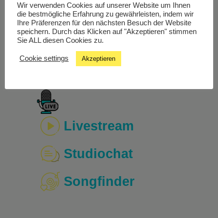
Wir verwenden Cookies auf unserer Website um Ihnen
Irmgard Poisel arbeitet als Sexualpädagogin,
die bestmögliche Erfahrung zu gewährleisten, indem wir
Zykluscoach und Lebensberaterin nach dem Motto
Ihre Präferenzen für den nächsten Besuch der Website
“empowered women empower women”. Mehr
speichern. Durch das Klicken auf "Akzeptieren" stimmen
Informationen zu ihr und wann ihre Workshops und
Sie ALL diesen Cookies zu.
Vorträge stattfinden kannst du auf ihrer
Website
nachlesen.
Cookie settings
Akzeptieren
Livestream
Studiochat
Songfinder