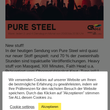
New stuff!
In der heutigen Sendung von Pure Steel wird quasi
nur neuer Stoff gespielt: rund 70 % der zweieinhalb
Stunden sind topaktuelle Veröffentlichungen. Heavy
stuff von Masqued, XIII Minutes, Faith Head u.a.
Präsentiert vom Obermetalzinalrat Knut. Tune in![:]
Wir verwenden Cookies auf unserer Website um Ihnen
die bestmögliche Erfahrung zu gewährleisten, indem wir
Ihre Präferenzen für den nächsten Besuch der Website
speichern. Durch das Klicken auf "Akzeptieren" stimmen
Sie ALL diesen Cookies zu.
Livestream
Cookie settings
Akzeptieren