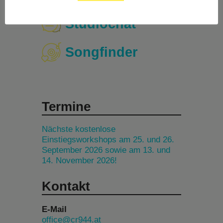
Studiochat
Songfinder
Termine
Nächste kostenlose
Einstiegsworkshops am 25. und 26.
September 2026 sowie am 13. und
14. November 2026!
Kontakt
E-Mail
office@cr944.at