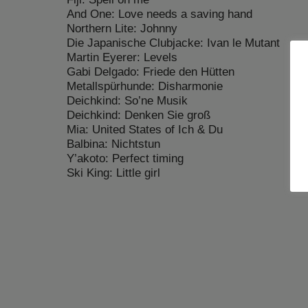
And One: Love needs a saving hand
Northern Lite: Johnny
Die Japanische Clubjacke: Ivan le Mutant
Martin Eyerer: Levels
Gabi Delgado: Friede den Hütten
Metallspürhunde: Disharmonie
Deichkind: So’ne Musik
Deichkind: Denken Sie groß
Mia: United States of Ich & Du
Balbina: Nichtstun
Y’akoto: Perfect timing
Ski King: Little girl