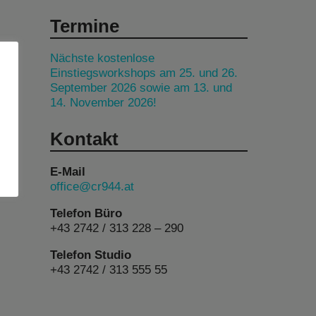
Termine
Nächste kostenlose
Einstiegsworkshops am 25. und 26.
September 2026 sowie am 13. und
14. November 2026!
Kontakt
E-Mail
office@cr944.at
Telefon Büro
+43 2742 / 313 228 – 290
Telefon Studio
+43 2742 / 313 555 55