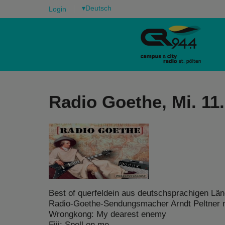
▾
Login
Radio Goethe, Mi. 11.
Best of querfeldein aus deutschsprachigen Lä
Radio-Goethe-Sendungsmacher Arndt Peltner m
Wrongkong: My dearest enemy
Fiji: Spell on me