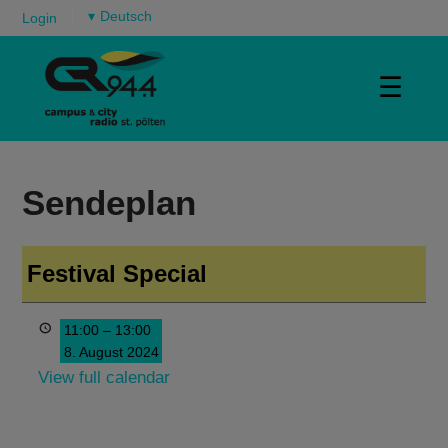
▾
Login
☰
Sendeplan
Festival Special
11:00
–
13:00
8. August 2024
View full calendar