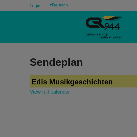
▾
Login
Sendeplan
Edis Musikgeschichten
View full calendar