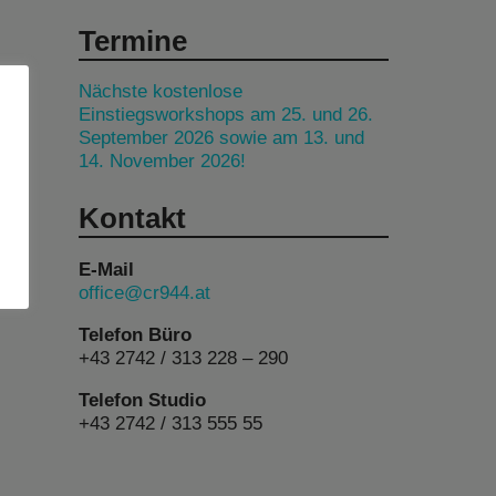
Termine
Nächste kostenlose
Einstiegsworkshops am 25. und 26.
September 2026 sowie am 13. und
14. November 2026!
Kontakt
E-Mail
office@cr944.at
Telefon Büro
+43 2742 / 313 228 – 290
Telefon Studio
+43 2742 / 313 555 55