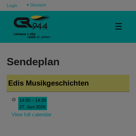
▾
Login
☰
Sendeplan
Edis Musikgeschichten
14:00
–
14:30
27. Juni 2026
View full calendar