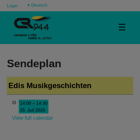
▾
Login
☰
Sendeplan
Edis Musikgeschichten
14:00
–
14:30
25. Juli 2026
View full calendar