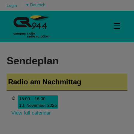
▾
Login
☰
Sendeplan
Radio am Nachmittag
15:00
–
16:00
13. November 2025
View full calendar