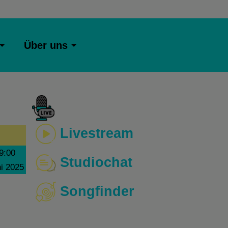
Über uns
Livestream
9:00
Studiochat
ni 2025
Songfinder