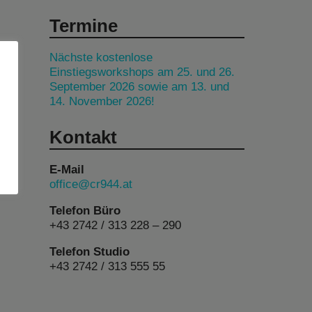
Termine
Nächste kostenlose
Einstiegsworkshops am 25. und 26.
September 2026 sowie am 13. und
14. November 2026!
Kontakt
E-Mail
office@cr944.at
Telefon Büro
+43 2742 / 313 228 – 290
Telefon Studio
+43 2742 / 313 555 55