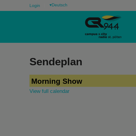
▾
Login
Sendeplan
Morning Show
View full calendar