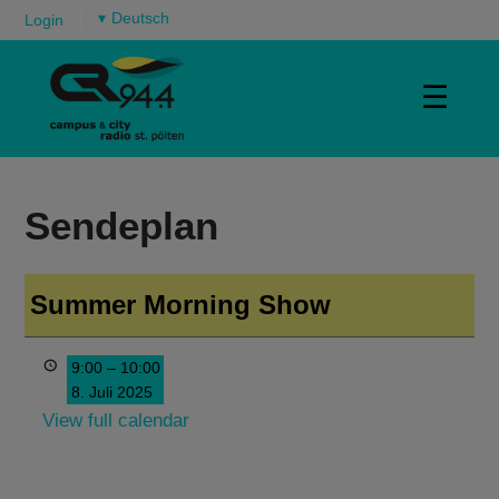
▾
Login
☰
Sendeplan
Summer Morning Show
9:00
–
10:00
8. Juli 2025
View full calendar