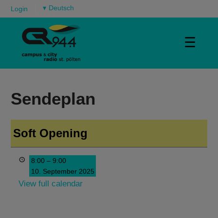
▾
Login
☰
Sendeplan
Soft Opening
8:00
–
9:00
10. September 2025
View full calendar