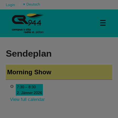
▾
Login
☰
Sendeplan
Morning Show
7:30
–
8:30
2. Jänner 2026
View full calendar