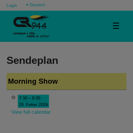
▾
Login
☰
Sendeplan
Morning Show
7:30
–
8:30
25. Feber 2026
View full calendar