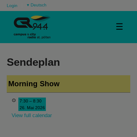
▾
Login
☰
Sendeplan
Morning Show
7:30
–
8:30
26. Mai 2026
View full calendar