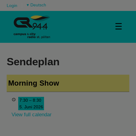
▾
Login
☰
Sendeplan
Morning Show
7:30
–
8:30
5. Juni 2026
View full calendar