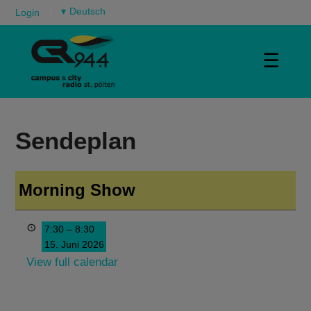
▾
Login
☰
Sendeplan
Morning Show
7:30
–
8:30
15. Juni 2026
View full calendar