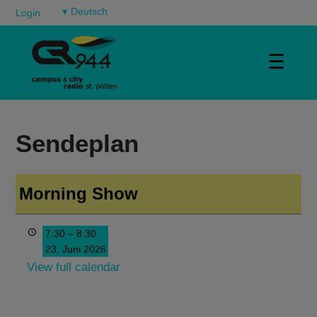
▾
Login
☰
Sendeplan
Morning Show
7:30
–
8:30
23. Juni 2026
View full calendar