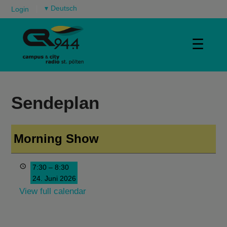
▾
Login
☰
Sendeplan
Morning Show
7:30
–
8:30
24. Juni 2026
View full calendar