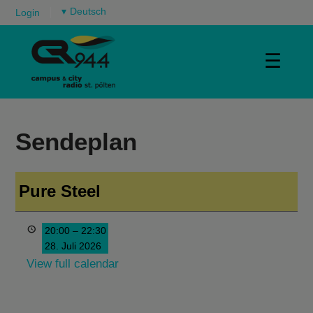
▾
Login
☰
Sendeplan
Pure Steel
20:00
–
22:30
28. Juli 2026
View full calendar