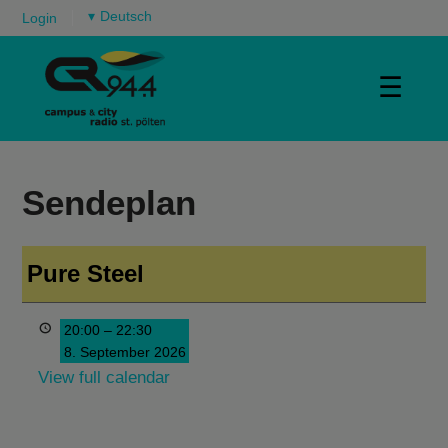
▾
Login
☰
Sendeplan
Pure Steel
20:00
–
22:30
8. September 2026
View full calendar