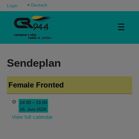
▾
Login
☰
Sendeplan
Female Fronted
14:00
–
15:00
16. Juni 2026
View full calendar