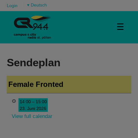
▾
Login
☰
Sendeplan
Female Fronted
14:00
–
15:00
23. Juni 2026
View full calendar