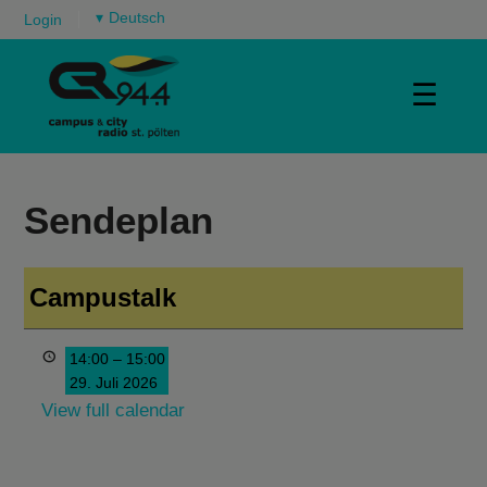
▾
Login
☰
Sendeplan
Campustalk
14:00
–
15:00
29. Juli 2026
View full calendar