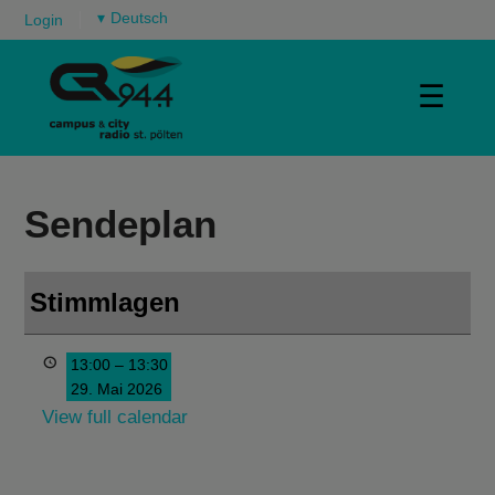
▾
Login
☰
Sendeplan
Stimmlagen
13:00
–
13:30
29. Mai 2026
View full calendar