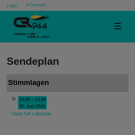
▾
Login
☰
Sendeplan
Stimmlagen
13:00
–
13:30
26. Juni 2026
View full calendar