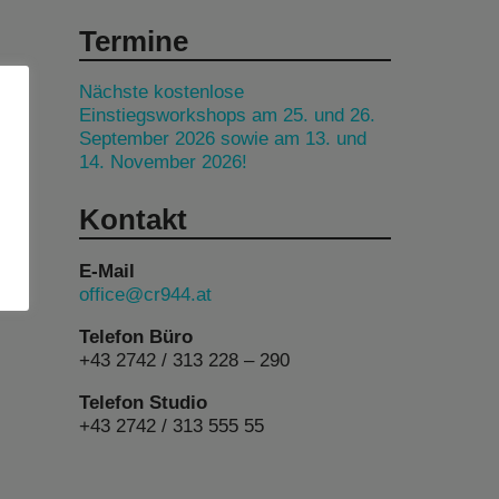
Termine
Nächste kostenlose
Einstiegsworkshops am 25. und 26.
September 2026 sowie am 13. und
14. November 2026!
Kontakt
E-Mail
office@cr944.at
Telefon Büro
+43 2742 / 313 228 – 290
Telefon Studio
+43 2742 / 313 555 55