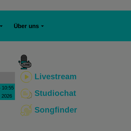
Über uns
Livestream
–
10:55
Studiochat
i 2026
Songfinder