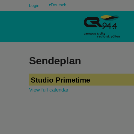
▾
Login
Sendeplan
Studio Primetime
View full calendar