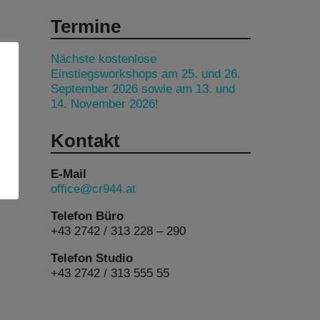
Termine
Nächste kostenlose
Einstiegsworkshops am 25. und 26.
September 2026 sowie am 13. und
14. November 2026!
Kontakt
E-Mail
office@cr944.at
Telefon Büro
+43 2742 / 313 228 – 290
Telefon Studio
+43 2742 / 313 555 55