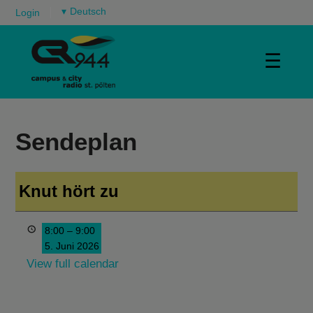
▾
Login
☰
Sendeplan
Knut hört zu
8:00
–
9:00
5. Juni 2026
View full calendar