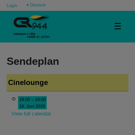
▾
Login
☰
Sendeplan
Cinelounge
18:00
–
19:00
16. Juni 2026
View full calendar